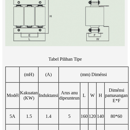
Tabel Pilihan Tipe
(mH)
(A)
(mm) Diménsi
Diménsi
Kakuatan
Arus anu
Modél
Induktansi
L
W
H
pamasangan
(KW)
dipeunteun
E*F
5A
1.5
1.4
5
160
120
140
80*60