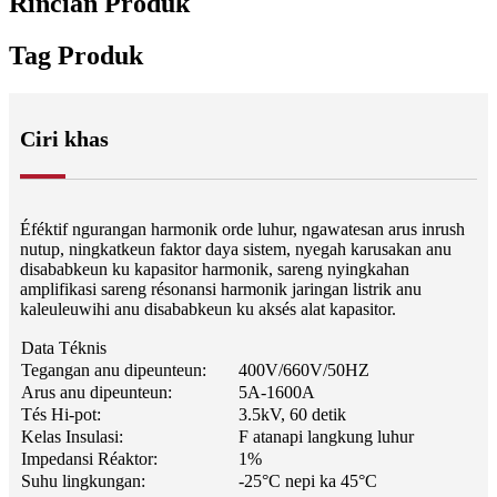
Rincian Produk
Tag Produk
Ciri khas
Éféktif ngurangan harmonik orde luhur, ngawatesan arus inrush
nutup, ningkatkeun faktor daya sistem, nyegah karusakan anu
disababkeun ku kapasitor harmonik, sareng nyingkahan
amplifikasi sareng résonansi harmonik jaringan listrik anu
kaleuleuwihi anu disababkeun ku aksés alat kapasitor.
Data Téknis
Tegangan anu dipeunteun:
400V/660V/50HZ
Arus anu dipeunteun:
5A-1600A
Tés Hi-pot:
3.5kV, 60 detik
Kelas Insulasi:
F atanapi langkung luhur
Impedansi Réaktor:
1%
Suhu lingkungan:
-25°C nepi ka 45°C