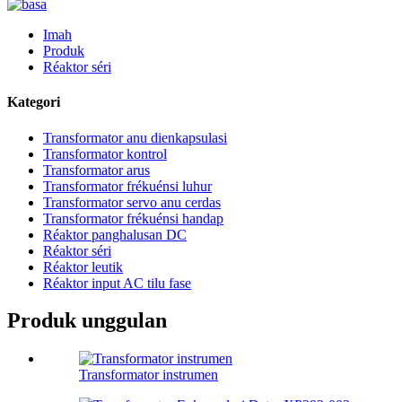
Imah
Produk
Réaktor séri
Kategori
Transformator anu dienkapsulasi
Transformator kontrol
Transformator arus
Transformator frékuénsi luhur
Transformator servo anu cerdas
Transformator frékuénsi handap
Réaktor panghalusan DC
Réaktor séri
Réaktor leutik
Réaktor input AC tilu fase
Produk unggulan
Transformator instrumen