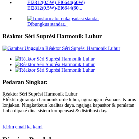
EI2812(0.5W)-EI6644(60...
Dibungkus standar...
Réaktor Séri Suprési Harmonik Luhur
Pedaran Singkat:
Réaktor Séri Suprési Harmonik Luhur
Éféktif ngurangan harmonik orde luhur, ngurangan résonansi & arus
lonjakan. Ningkatkeun kualitas daya, ngajaga kapasitor & peralatan.
Loba dipaké dina sistem kompensasi & distribusi daya.
Kirim email ka kami