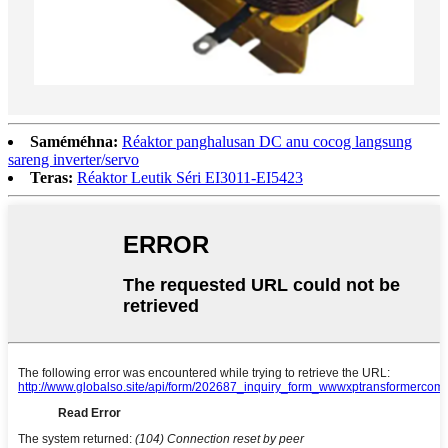
Saméméhna:
Réaktor panghalusan DC anu cocog langsung
sareng inverter/servo
Teras:
Réaktor Leutik Séri EI3011-EI5423