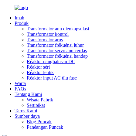
Imah
Produk
Transformator anu dienkapsulasi
Transformator kontrol
Transformator arus
Transformator frékuénsi luhur
Transformator servo anu cerdas
Transformator frékuénsi handap
Réaktor panghalusan DC
Réaktor séri
Réaktor leutik
Réaktor input AC tilu fase
Warta
FAQs
Tentang Kami
Wisata Pabrik
Sertipikat
Taros Kami
Sumber daya
Blog Puncak
Panéangan Puncak