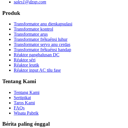
sales1@dzxp.com
Produk
Transformator anu dienkapsulasi
Transformator kontrol
Transformator arus
Transformator frékuénsi luhur
Transformator servo anu cerdas
Transformator frékuénsi handap
Réaktor panghalusan DC
Réaktor séri
Réaktor leutik
Réaktor input AC tilu fase
Tentang Kami
Tentang Kami
Sertipikat
Taros Kami
FAQs
Wisata Pabrik
Bérita paling énggal