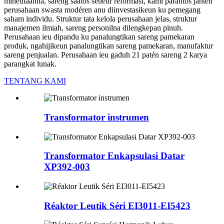
miheulaanna, sareng saatos seueur reformasi, kami parantos janten
perusahaan swasta modéren anu diinvestasikeun ku pemegang
saham individu. Struktur tata kelola perusahaan jelas, struktur
manajemen ilmiah, sareng personilna dilengkepan pinuh.
Perusahaan ieu dipandu ku panalungtikan sareng pamekaran
produk, ngahijikeun panalungtikan sareng pamekaran, manufaktur
sareng penjualan. Perusahaan ieu gaduh 21 patén sareng 2 karya
parangkat lunak.
TENTANG KAMI
Transformator instrumen
Transformator Enkapsulasi Datar
XP392-003
Réaktor Leutik Séri EI3011-EI5423