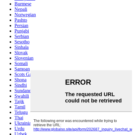
Burmese
Nepali
Norwegian
Pashto
Persian
Punjabi
Serbian
Sesotho
Sinhala
Slovak
Slovenian
Somali
Samoan
Scots Gaelic
Shona
Sindhi
Sundanese
Swahili
Tajik
Tamil
Telugu
Thai
Ukrainian
Urdu
Uzbek