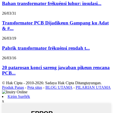
Bahan transformator frékuénsi luhur: insulasi...
26/03/31
Transformator PCB Dijadikeun Gampang ku Adat
& #...
26/03/19
Pabrik transformator frékuénsi rendah t...
26/03/16
20 patarosan konci sareng jawaban pikeun rencana
PCB...
© Hak Cipta - 2010-2026: Sadaya Hak Cipta Ditangtayungan.
Produk Panas
-
Peta situs
-
BLOG UTAMA
-
PILARIAN UTAMA
Kirim Surélék
x