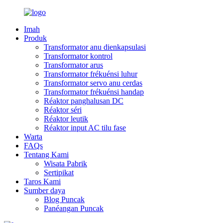
Imah
Produk
Transformator anu dienkapsulasi
Transformator kontrol
Transformator arus
Transformator frékuénsi luhur
Transformator servo anu cerdas
Transformator frékuénsi handap
Réaktor panghalusan DC
Réaktor séri
Réaktor leutik
Réaktor input AC tilu fase
Warta
FAQs
Tentang Kami
Wisata Pabrik
Sertipikat
Taros Kami
Sumber daya
Blog Puncak
Panéangan Puncak