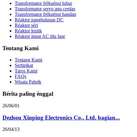
Transformator frékuénsi luhur
Transformator servo anu cerdas
Transformator frékuénsi handap
Réaktor panghalusan DC
Réaktor séri
Réaktor leutik
Réaktor input AC tilu fase
Tentang Kami
Tentang Kami
Sertipikat
Taros Kami
FAQs
Wisata Pabrik
Bérita paling énggal
26/06/01
Dezhou Xinping Electronics Co., Ltd. bagian...
26/04/13